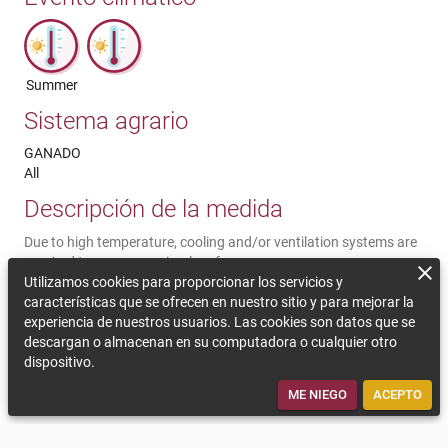
Summer
Sistema agrario
GANADO
All
Descripción de la medida
Due to high temperature, cooling and/or ventilation systems are
required to preserve animal performance
Utilizamos cookies para proporcionar los servicios y
Comentarios sobre la sostenibilidad
características que se ofrecen en nuestro sitio y para mejorar la
experiencia de nuestros usuarios. Las cookies son datos que se
Exposure to a high temperature–humidity index can effect milk
descargan o almacenan en su computadora o cualquier otro
production and quality, mortality, reproductive health and
dispositivo.
disease susceptibility, especially in intensive dairy cattle.
Investments are needed, increased energy consumption.
ME NIEGO
ACEPTO