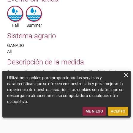
Fall
Summer
Sistema agrario
GANADO
All
Descripción de la medida
Conservation of high-moisture cereals with either biological or
acidic silage additives
Utilizamos cookies para proporcionar los servicios y
características que se ofrecen en nuestro sitio y para mejorar la
Comentarios sobre la sostenibilidad
experiencia de nuestros usuarios. Las cookies son datos que se
descargan o almacenan en su computadora o cualquier otro
Allows earlier harvest, avoiding difficulties associated with wet
dispositivo.
harvesting period. Reduces energy cost as no need to dry the
grain
ME NIEGO
ACEPTO