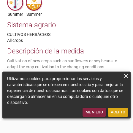
Summer
Summer
Sistema agrario
CULTIVOS HERBÁCEOS
All crops
Descripción de la medida
Cultivation of new crops such as sunflowers or soy beans to
adapt the crop cultivation to the changing conditions
Comentarios sobre la sostenibilidad
Utilizamos cookies para proporcionar los servicios y
características que se ofrecen en nuestro sitio y para mejorar la
New, adapted crops such as sunflowers, soy beans or camelina
experiencia de nuestros usuarios. Las cookies son datos que se
sativa increase the production possibilities / the crop rotation
descargan o almacenan en su computadora o cualquier otro
and may lead to new market opportunities. Heat tolerant crops
dispositivo.
(take the water demand into account!) can increase the yield
stability.
ME NIEGO
ACEPTO