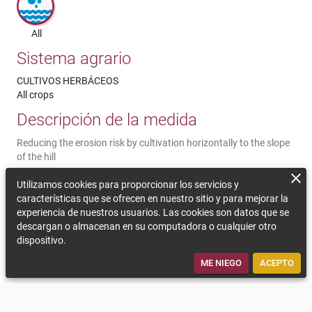
All
Sistema agrario
CULTIVOS HERBÁCEOS
All crops
Descripción de la medida
Reducing the erosion risk by cultivation horizontally to the slope
of the hill
Comentarios sobre la sostenibilidad
Utilizamos cookies para proporcionar los servicios y
características que se ofrecen en nuestro sitio y para mejorar la
By cultivating horizontally to the hill, soil erosion caused by
experiencia de nuestros usuarios. Las cookies son datos que se
heavy rainfall can be reduced. The tractor tracks and the plant
descargan o almacenan en su computadora o cualquier otro
rows cultivated horizontally to the hill reduce the running off of
dispositivo.
water so the topsoil is kept on the field. The water can infiltrate
and avoids the running off of nutrients and pesticides.
ME NIEGO
ACEPTO