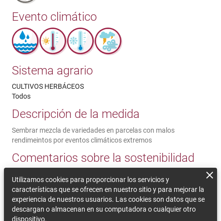
Evento climático
Sistema agrario
CULTIVOS HERBÁCEOS
Todos
Descripción de la medida
Sembrar mezcla de variedades en parcelas con malos
rendimeintos por eventos climáticos extremos
Comentarios sobre la sostenibilidad
Los agricultores pueden encontrar dificultades para acceder a
Utilizamos cookies para proporcionar los servicios y
nuevas variedades a nivel de investigación. Es necesaria una
características que se ofrecen en nuestro sitio y para mejorar la
inversión económica para comprar semilla certificada. Es
experiencia de nuestros usuarios. Las cookies son datos que se
necesaria una asesoría técnica. Impedimentos legales a
descargan o almacenan en su computadora o cualquier otro
agricultores convencionales para compartir y vender/comprar
dispositivo.