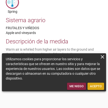
Spring
Sistema agrario
FRUTALES Y VIÑEDOS
Apple and vineyards
Descripción de la medida
Warm air is whirled from higher air layers to the ground and
thereby cold air is brought out of the plantation
Utilizamos cookies para proporcionar los servicios y
Comentarios sobre la sostenibilidad
características que se ofrecen en nuestro sitio y para mejorar la
experiencia de nuestros usuarios. Las cookies son datos que se
Windmachines have a high efficiency to protect from frost
descargan o almacenan en su computadora o cualquier otro
damages, but the investment and the operation costs are very
dispositivo.
high and they are very energy intensive. Additional working load
is necessary. Authorization has to be obtained.
ME NIEGO
ACEPTO