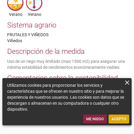
Verano
Verano
Sistema agrario
FRUTALES Y VIÑEDOS
Viñedos
Descripción de la medida
Uso de un riego muy limitado (max 1500 m2) para asegurar una
mínima estabilidad de rendimientos económicamente viables
Comentarios sobre la sostenibilidad
Utilizamos cookies para proporcionar los servicios y
Esta técnica de riego es para asegurar una uniformidad mínima
características que se ofrecen en nuestro sitio y para mejorar la
en los rendimientos a lo largo de los años, para que los
experiencia de nuestros usuarios. Las cookies son datos que se
agricultores no abandonen la actividad agrícola. Para esto, el
descargan o almacenan en su computadora o cualquier otro
volumen utilizado (no más de 1.500 m3) debe ser monitoreado
dispositivo.
cuidadosamente y utilizar la técnica de riego más eficiente
disponible
ME NIEGO
ACEPTO