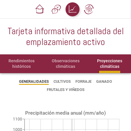
Tarjeta informativa detallada del
emplazamiento activo
Rendimientos
Observaciones
Proyecciones
históricos
climáticas
climáticas
GENERALIDADES
CULTIVOS
FORRAJE
GANADO
FRUTALES Y VIÑEDOS
Precipitación media anual (mm/año)
1100
1000