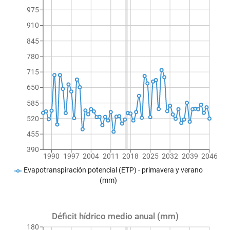
975
910
845
780
715
650
585
520
455
390
1990
1997
2004
2011
2018
2025
2032
2039
2046
Evapotranspiración potencial (ETP) - primavera y verano
(mm)
Déficit hídrico medio anual (mm)
180