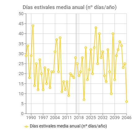
Días estivales media anual (nº días/año)
50
45
40
35
30
25
20
15
10
5
0
1990
1997
2004
2011
2018
2025
2032
2039
2046
Días estivales media anual (nº días/año)