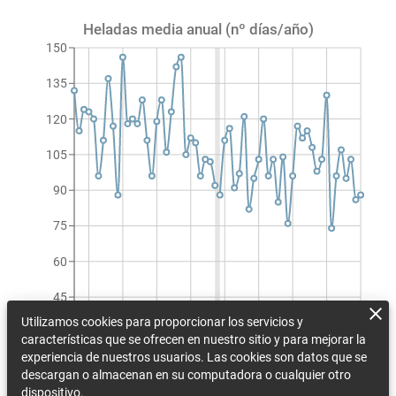
Heladas media anual (nº días/año)
150
135
120
105
90
75
60
45
Utilizamos cookies para proporcionar los servicios y
30
características que se ofrecen en nuestro sitio y para mejorar la
1990
1997
2004
2011
2018
2025
2032
2039
2046
experiencia de nuestros usuarios. Las cookies son datos que se
Heladas media anual (nº días/año)
descargan o almacenan en su computadora o cualquier otro
dispositivo.