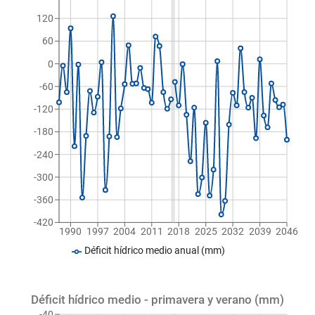
120
60
0
-60
-120
-180
-240
-300
-360
-420
1990
1997
2004
2011
2018
2025
2032
2039
2046
Déficit hídrico medio anual (mm)
Déficit hídrico medio - primavera y verano (mm)
-40