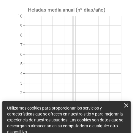
Heladas media anual (nº días/año)
10
9
8
7
6
5
4
3
2
1
Utilizamos cookies para proporcionar los servicios y
0
características que se ofrecen en nuestro sitio y para mejorar la
1990
1997
2004
2011
2018
2025
2032
2039
2046
experiencia de nuestros usuarios. Las cookies son datos que se
Heladas media anual (nº días/año)
descargan o almacenan en su computadora o cualquier otro
dispositivo.