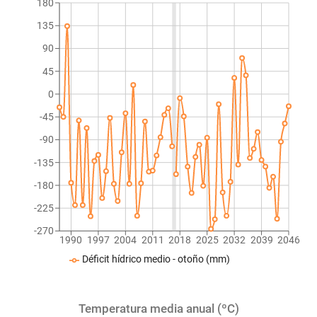
180
135
90
45
0
-45
-90
-135
-180
-225
-270
1990
1997
2004
2011
2018
2025
2032
2039
2046
Déficit hídrico medio - otoño (mm)
Temperatura media anual (ºC)