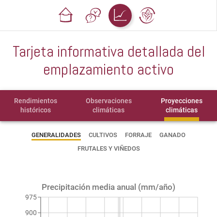
Tarjeta informativa detallada del
emplazamiento activo
Rendimientos
Observaciones
Proyecciones
históricos
climáticas
climáticas
GENERALIDADES
CULTIVOS
FORRAJE
GANADO
FRUTALES Y VIÑEDOS
Precipitación media anual (mm/año)
975
900