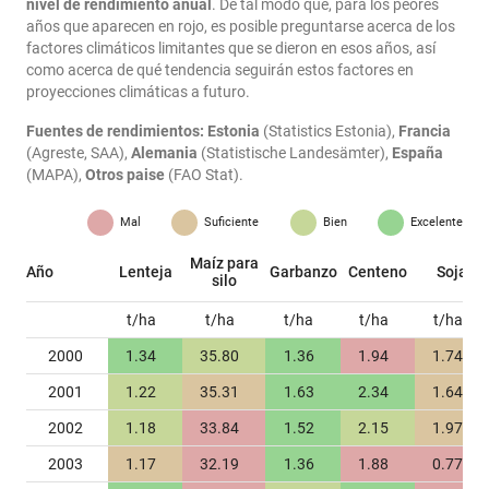
nivel de rendimiento anual
. De tal modo que, para los peores
años que aparecen en rojo, es posible preguntarse acerca de los
factores climáticos limitantes que se dieron en esos años, así
como acerca de qué tendencia seguirán estos factores en
proyecciones climáticas a futuro.
Fuentes de rendimientos:
Estonia
(Statistics Estonia),
Francia
(Agreste, SAA),
Alemania
(Statistische Landesämter),
España
(MAPA),
Otros paise
(FAO Stat).
Mal
Suficiente
Bien
Excelente
Maíz para
Año
Lenteja
Garbanzo
Centeno
Soja
silo
t/ha
t/ha
t/ha
t/ha
t/ha
2000
1.34
35.80
1.36
1.94
1.74
2001
1.22
35.31
1.63
2.34
1.64
2002
1.18
33.84
1.52
2.15
1.97
2003
1.17
32.19
1.36
1.88
0.77