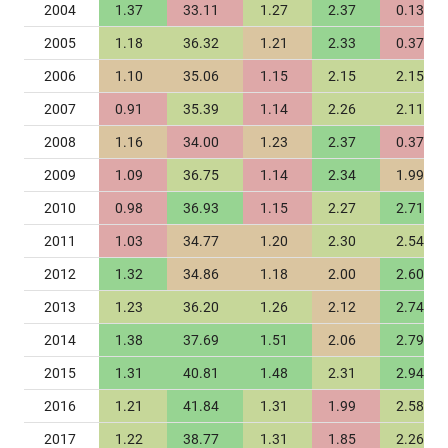
2004
1.37
33.11
1.27
2.37
0.13
2005
1.18
36.32
1.21
2.33
0.37
2006
1.10
35.06
1.15
2.15
2.15
2007
0.91
35.39
1.14
2.26
2.11
2008
1.16
34.00
1.23
2.37
0.37
2009
1.09
36.75
1.14
2.34
1.99
2010
0.98
36.93
1.15
2.27
2.71
2011
1.03
34.77
1.20
2.30
2.54
2012
1.32
34.86
1.18
2.00
2.60
2013
1.23
36.20
1.26
2.12
2.74
2014
1.38
37.69
1.51
2.06
2.79
2015
1.31
40.81
1.48
2.31
2.94
2016
1.21
41.84
1.31
1.99
2.58
2017
1.22
38.77
1.31
1.85
2.26