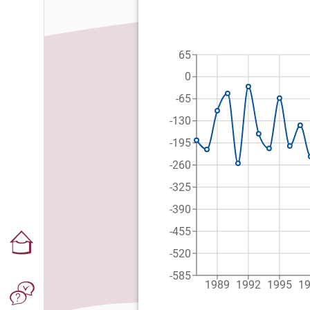
65
0
-65
-130
-195
-260
-325
-390
-455
-520
-585
1989
1992
1995
1