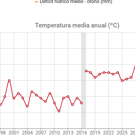
Déficit hídrico medio - otoño (mm)
Temperatura media anual (ºC)
998
2001
2004
2007
2010
2013
2016
2019
2022
2025
2