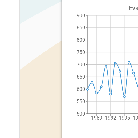
Eva
900
850
800
750
700
650
600
550
500
1989
1992
1995
1