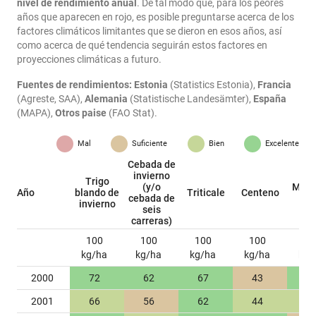
nivel de rendimiento anual
. De tal modo que, para los peores
años que aparecen en rojo, es posible preguntarse acerca de los
factores climáticos limitantes que se dieron en esos años, así
como acerca de qué tendencia seguirán estos factores en
proyecciones climáticas a futuro.
Fuentes de rendimientos:
Estonia
(Statistics Estonia),
Francia
(Agreste, SAA),
Alemania
(Statistische Landesämter),
España
(MAPA),
Otros paise
(FAO Stat).
Mal
Suficiente
Bien
Excelente
Cebada de
invierno
Trigo
(y/o
Maíz
Año
blando de
Triticale
Centeno
cebada de
gr
invierno
seis
carreras)
100
100
100
100
10
kg/ha
kg/ha
kg/ha
kg/ha
kg/
2000
72
62
67
43
9
2001
66
56
62
44
9