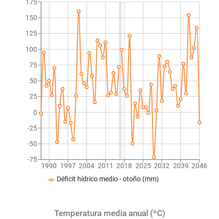
175
150
125
100
75
50
25
0
-25
-50
-75
1990
1997
2004
2011
2018
2025
2032
2039
2046
Déficit hídrico medio - otoño (mm)
Temperatura media anual (ºC)