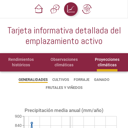
Tarjeta informativa detallada del
emplazamiento activo
Rendimientos
Observaciones
Proyecciones
históricos
climáticas
climáticas
GENERALIDADES
CULTIVOS
FORRAJE
GANADO
FRUTALES Y VIÑEDOS
Precipitación media anual (mm/año)
900
840