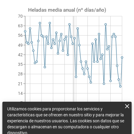
Heladas media anual (nº días/año)
70
63
56
49
42
35
28
21
14
7
Utilizamos cookies para proporcionar los servicios y
0
características que se ofrecen en nuestro sitio y para mejorar la
1990
1997
2004
2011
2018
2025
2032
2039
2046
experiencia de nuestros usuarios. Las cookies son datos que se
Heladas media anual (nº días/año)
descargan o almacenan en su computadora o cualquier otro
dispositivo.