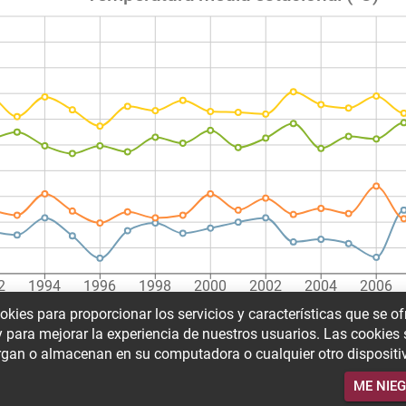
2
1994
1996
1998
2000
2002
2004
2006
- invierno (ºC)
Temperatura media -primavera (ºC)
Tempe
okies para proporcionar los servicios y características que se o
 y para mejorar la experiencia de nuestros usuarios. Las cookies
Temperatura media - otoño (ºC)
gan o almacenan en su computadora o cualquier otro dispositi
ME NIE
VER MEDIDAS
VOLVER AL MAPA