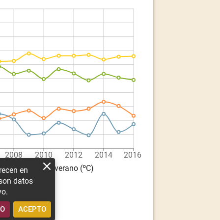
2008
2010
2012
2014
2016
ratura media - verano (ºC)
frecen en
 son datos
vo.
GO
ACEPTO