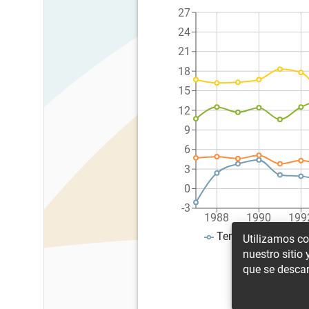
27
24
21
18
15
12
9
6
3
0
-3
1988
1990
199
Temperatura media 
Utilizamos co
nuestro sitio
que se descar