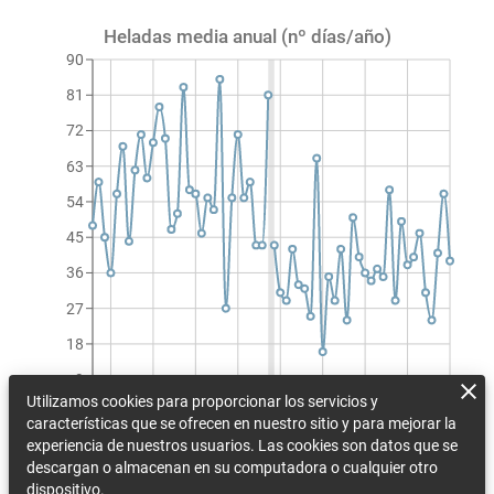
Heladas media anual (nº días/año)
90
81
72
63
54
45
36
27
18
9
Utilizamos cookies para proporcionar los servicios y
0
características que se ofrecen en nuestro sitio y para mejorar la
1990
1997
2004
2011
2018
2025
2032
2039
2046
experiencia de nuestros usuarios. Las cookies son datos que se
Heladas media anual (nº días/año)
descargan o almacenan en su computadora o cualquier otro
dispositivo.