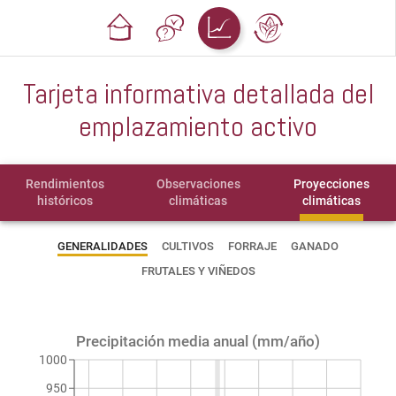
Tarjeta informativa detallada del
emplazamiento activo
Rendimientos
Observaciones
Proyecciones
históricos
climáticas
climáticas
GENERALIDADES
CULTIVOS
FORRAJE
GANADO
FRUTALES Y VIÑEDOS
Precipitación media anual (mm/año)
1000
950