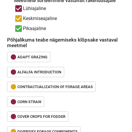
Meetmete sorteerimine vastavalt rakendusajale
Lühiajaline
Keskmiseajaline
Pikaajaline
Põhjalikuma teabe nägemiseks klõpsake vastaval
meetmel
ADAPT GRAZING
ALFALFA INTRODUCTION
CONTRACTUALIZATION OF FORAGE AREAS
CORN STRAW
COVER CROPS FOR FODDER
DIVERSIFY FORAGE COMPONENTS