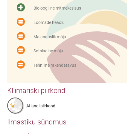
Bioloogiline mitmekesisus
Loomade heaolu
Majanduslik mõju
Sotsiaalne mõju
Tehniline rakendatavus
Kliimariski piirkond
Atlandi piirkond
Ilmastiku sündmus