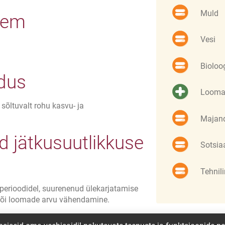
Muld
eem
Vesi
Bioloo
ldus
Looma
õltuvalt rohu kasvu- ja
Majand
 jätkusuutlikkuse
Sotsia
Tehnil
erioodidel, suurenenud ülekarjatamise
või loomade arvu vähendamine.