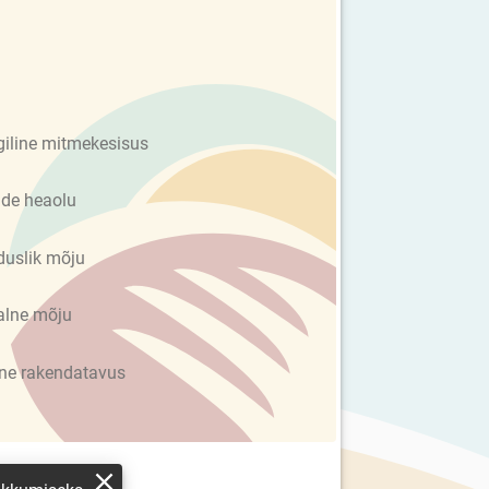
giline mitmekesisus
de heaolu
uslik mõju
alne mõju
ine rakendatavus