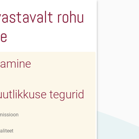
astavalt rohu
le
amine
utlikkuse tegurid
missioon
aliteet