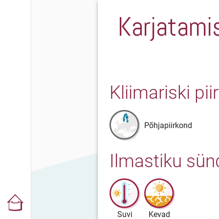
Karjatami
Kliimariski pi
Põhjapiirkond
Ilmastiku sü
Suvi
Kevad