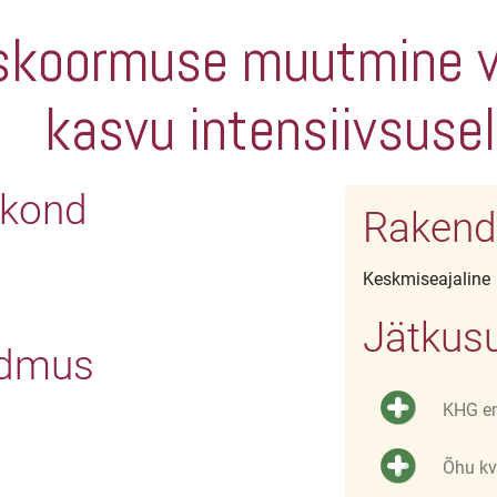
skoormuse muutmine v
kasvu intensiivsuse
irkond
Rakend
Keskmiseajaline
Jätkusu
ndmus
KHG e
Õhu kv