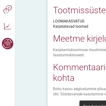
Tootmissüst
LOOMAKASVATUS
Karjatatavad loomad
Meetme kirje
Karjatamiskoormuse muutmine s
taastumiskiirusest.
Kommentaarid
kohta
Rohu kasvu aeglustumine põuap
oht. Söödavarude kasutamine 