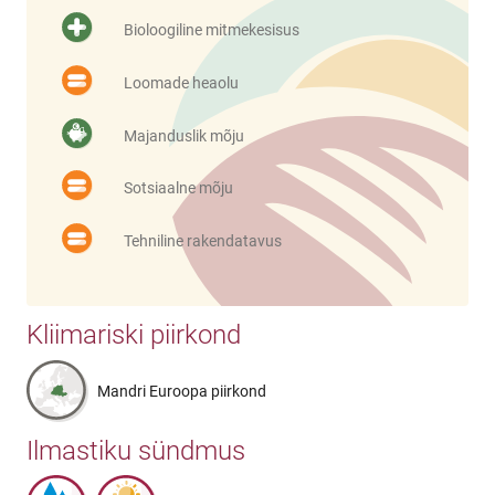
Bioloogiline mitmekesisus
Loomade heaolu
Majanduslik mõju
Sotsiaalne mõju
Tehniline rakendatavus
Kliimariski piirkond
Mandri Euroopa piirkond
Ilmastiku sündmus