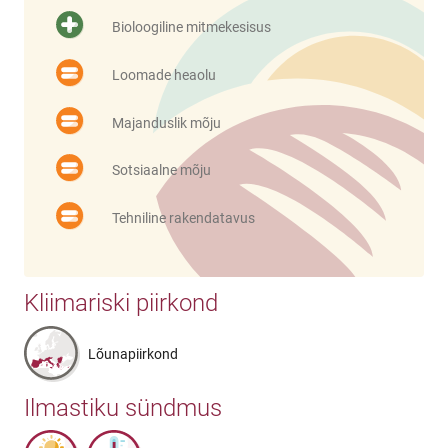
Bioloogiline mitmekesisus
Loomade heaolu
Majanduslik mõju
Sotsiaalne mõju
Tehniline rakendatavus
Kliimariski piirkond
Lõunapiirkond
Ilmastiku sündmus