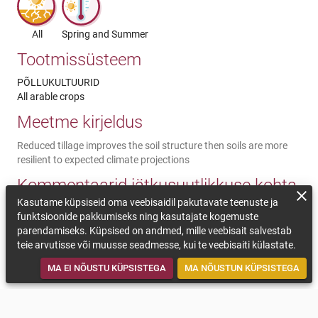
All
Spring and Summer
Tootmissüsteem
PÕLLUKULTUURID
All arable crops
Meetme kirjeldus
Reduced tillage improves the soil structure then soils are more
resilient to expected climate projections
Kommentaarid jätkusuutlikkuse kohta
Kasutame küpsiseid oma veebisaidil pakutavate teenuste ja
More resilient soils and enhanced capacity for storing water and
funktsioonide pakkumiseks ning kasutajate kogemuste
reducing leaching. Less emissions due to fuel consumption
parendamiseks. Küpsised on andmed, mille veebisait salvestab
savings, better soil performance. Technically and socioeconomic,
teie arvutisse või muusse seadmesse, kui te veebisaiti külastate.
the measure is neutral in the midterm, but needs initial
investements.
MA EI NÕUSTU KÜPSISTEGA
MA NÕUSTUN KÜPSISTEGA