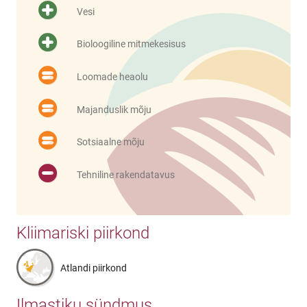
Vesi
Bioloogiline mitmekesisus
Loomade heaolu
Majanduslik mõju
Sotsiaalne mõju
Tehniline rakendatavus
Kliimariski piirkond
Atlandi piirkond
Ilmastiku sündmus