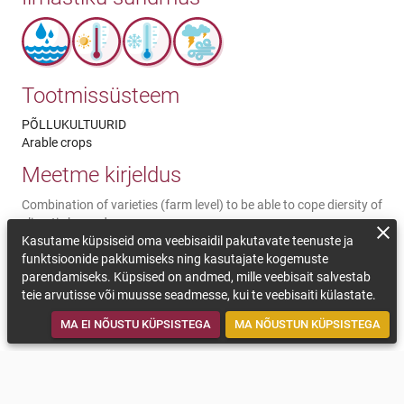
Tootmissüsteem
PÕLLUKULTUURID
Arable crops
Meetme kirjeldus
Combination of varieties (farm level) to be able to cope diersity of
climatic hazards
Kasutame küpsiseid oma veebisaidil pakutavate teenuste ja
Kommentaarid jätkusuutlikkuse kohta
funktsioonide pakkumiseks ning kasutajate kogemuste
parendamiseks. Küpsised on andmed, mille veebisait salvestab
The choice of complementary varieties is based both on
teie arvutisse või muusse seadmesse, kui te veebisaiti külastate.
complementary agronomic skills but also on different
development rates to limit the impacts of climatic hazards.
MA EI NÕUSTU KÜPSISTEGA
MA NÕUSTUN KÜPSISTEGA