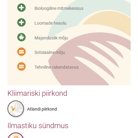
Bioloogiline mitmekesisus
Loomade heaolu
Majanduslik mõju
Sotsiaalne mõju
Tehniline rakendatavus
Kliimariski piirkond
Atlandi piirkond
Ilmastiku sündmus