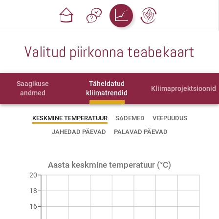
Valitud piirkonna teabekaart
Saagikuse
Täheldatud
Kliimaprojektsioonid
andmed
kliimatrendid
KESKMINE TEMPERATUUR
SADEMED
VEEPUUDUS
JAHEDAD PÄEVAD
PALAVAD PÄEVAD
Aasta keskmine temperatuur (°C)
20
18
16