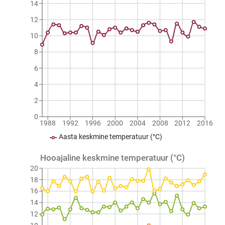
14
12
10
8
6
4
2
0
1988
1992
1996
2000
2004
2008
2012
2016
Aasta keskmine temperatuur (°C)
Hooajaline keskmine temperatuur (°C)
20
18
16
14
12