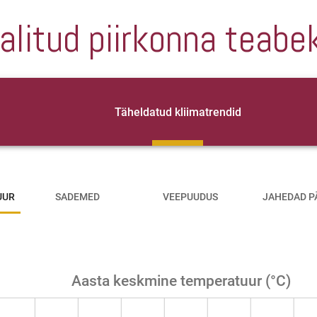
alitud piirkonna teabe
Täheldatud kliimatrendid
UUR
SADEMED
VEEPUUDUS
JAHEDAD P
Aasta keskmine temperatuur (°C)