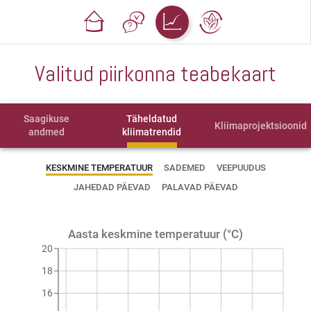
Valitud piirkonna teabekaart
Saagikuse
Täheldatud
Kliimaprojektsioonid
andmed
kliimatrendid
KESKMINE TEMPERATUUR
SADEMED
VEEPUUDUS
JAHEDAD PÄEVAD
PALAVAD PÄEVAD
Aasta keskmine temperatuur (°C)
20
18
16