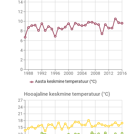
14
12
10
8
6
4
2
0
1988
1992
1996
2000
2004
2008
2012
2016
Aasta keskmine temperatuur (°C)
Hooajaline keskmine temperatuur (°C)
27
24
21
18
15