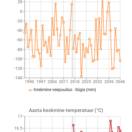
20
0
-20
-40
-60
-80
-100
-120
-140
1990
1997
2004
2011
2018
2025
2032
2039
2046
Keskmine veepuudus - Sügis (mm)
Aasta keskmine temperatuur (°C)
17
16.5