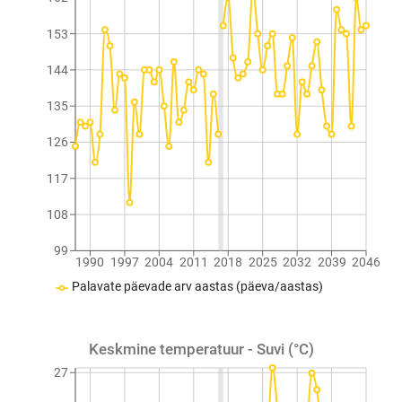
153
144
135
126
117
108
99
1990
1997
2004
2011
2018
2025
2032
2039
2046
Palavate päevade arv aastas (päeva/aastas)
Keskmine temperatuur - Suvi (°C)
27