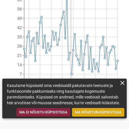
56
49
42
35
28
21
14
7
0
Kasutame küpsiseid oma veebisaidil pakutavate teenuste ja
1990
1997
2004
2011
2018
2025
2032
2039
2046
funktsioonide pakkumiseks ning kasutajate kogemuste
Külmapäevade arv aastas (päeva/aastas)
parendamiseks. Küpsised on andmed, mille veebisait salvestab
teie arvutisse või muusse seadmesse, kui te veebisaiti külastate.
VAATA KOHANEMISMEETMEID
TAGASI KAARDILE
MA EI NÕUSTU KÜPSISTEGA
MA NÕUSTUN KÜPSISTEGA