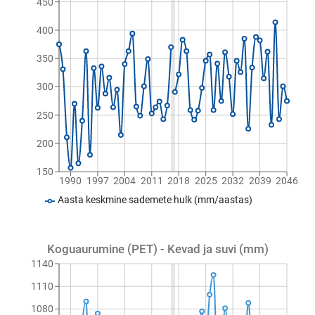
450
400
350
300
250
200
150
1990
1997
2004
2011
2018
2025
2032
2039
2046
Aasta keskmine sademete hulk (mm/aastas)
Koguaurumine (PET) - Kevad ja suvi (mm)
1140
1110
1080