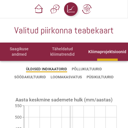
Valitud piirkonna teabekaart
Saagikuse
Täheldatud
Kliimaprojektsioonid
andmed
kliimatrendid
ÜLDISED INDIKAATORID
PÕLLUKULTUURID
SÖÖDAKULTUURID
LOOMAKASVATUS
PÜSIKULTUURID
Aasta keskmine sademete hulk (mm/aastas)
550
500