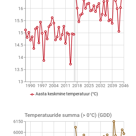
16
15.5
15
14.5
14
13.5
13
1990
1997
2004
2011
2018
2025
2032
2039
2046
Aasta keskmine temperatuur (°C)
Temperatuuride summa (> 0°C) (GDD)
6150
6000