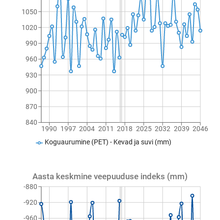
1050
1020
990
960
930
900
870
840
1990
1997
2004
2011
2018
2025
2032
2039
2046
Koguaurumine (PET) - Kevad ja suvi (mm)
Aasta keskmine veepuuduse indeks (mm)
-880
-920
-960