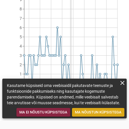
8
7
6
5
4
3
2
1
0
Kasutame küpsiseid oma veebisaidil pakutavate teenuste ja
1990
1997
2004
2011
2018
2025
2032
2039
2046
funktsioonide pakkumiseks ning kasutajate kogemuste
Külmapäevade arv aastas (päeva/aastas)
parendamiseks. Küpsised on andmed, mille veebisait salvestab
teie arvutisse või muusse seadmesse, kui te veebisaiti külastate.
VAATA KOHANEMISMEETMEID
TAGASI KAARDILE
MA EI NÕUSTU KÜPSISTEGA
MA NÕUSTUN KÜPSISTEGA