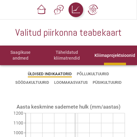
Valitud piirkonna teabekaart
Saagikuse
Täheldatud
Kliimaprojektsioonid
andmed
kliimatrendid
ÜLDISED INDIKAATORID
PÕLLUKULTUURID
SÖÖDAKULTUURID
LOOMAKASVATUS
PÜSIKULTUURID
Aasta keskmine sademete hulk (mm/aastas)
1200
1100
1000