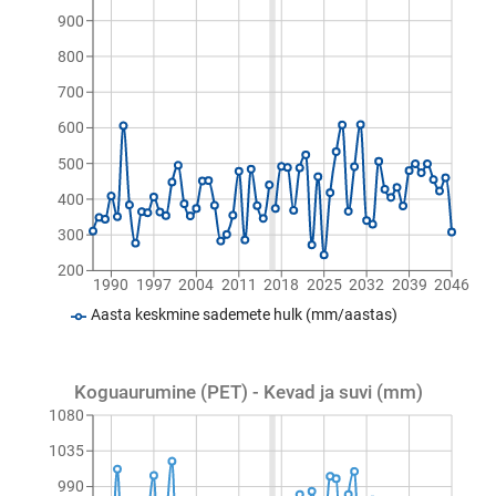
900
800
700
600
500
400
300
200
1990
1997
2004
2011
2018
2025
2032
2039
2046
Aasta keskmine sademete hulk (mm/aastas)
Koguaurumine (PET) - Kevad ja suvi (mm)
1080
1035
990