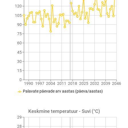
120
105
90
75
60
45
30
15
0
1990
1997
2004
2011
2018
2025
2032
2039
2046
Palavate päevade arv aastas (päeva/aastas)
Keskmine temperatuur - Suvi (°C)
29
28