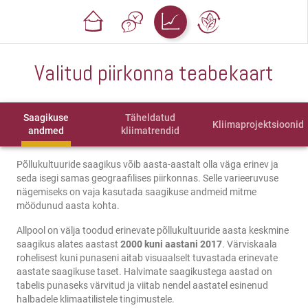
Valitud piirkonna teabekaart
Saagikuse
Täheldatud
Kliimaprojektsioonid
andmed
kliimatrendid
Põllukultuuride saagikus võib aasta-aastalt olla väga erinev ja
seda isegi samas geograafilises piirkonnas. Selle varieeruvuse
nägemiseks on vaja kasutada saagikuse andmeid mitme
möödunud aasta kohta.
Allpool on välja toodud erinevate põllukultuuride aasta keskmine
saagikus alates aastast
2000 kuni aastani 2017
. Värviskaala
rohelisest kuni punaseni aitab visuaalselt tuvastada erinevate
aastate saagikuse taset. Halvimate saagikustega aastad on
tabelis punaseks värvitud ja viitab nendel aastatel esinenud
halbadele klimaatilistele tingimustele.