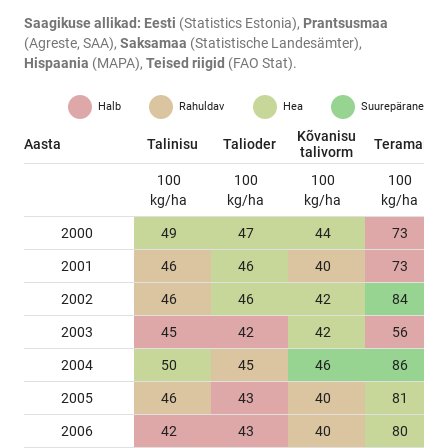
Saagikuse allikad:
Eesti
(Statistics Estonia),
Prantsusmaa
(Agreste, SAA),
Saksamaa
(Statistische Landesämter),
Hispaania
(MAPA),
Teised riigid
(FAO Stat).
Halb
Rahuldav
Hea
Suurepärane
Kõvanisu
Aasta
Talinisu
Talioder
Teramais
talivorm
100
100
100
100
kg/ha
kg/ha
kg/ha
kg/ha
2000
49
47
44
73
2001
46
46
40
73
2002
46
46
42
84
2003
45
42
42
56
2004
50
45
46
86
2005
46
43
40
81
2006
42
43
40
80