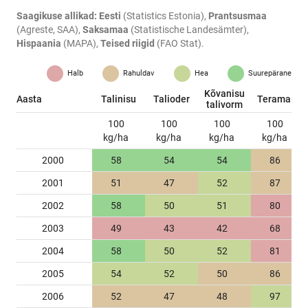
Saagikuse allikad:
Eesti
(Statistics Estonia),
Prantsusmaa
(Agreste, SAA),
Saksamaa
(Statistische Landesämter),
Hispaania
(MAPA),
Teised riigid
(FAO Stat).
Halb
Rahuldav
Hea
Suurepärane
Kõvanisu
Aasta
Talinisu
Talioder
Teramais
talivorm
100
100
100
100
kg/ha
kg/ha
kg/ha
kg/ha
2000
58
54
54
86
2001
51
47
52
87
2002
58
50
51
80
2003
49
43
42
68
2004
58
50
52
81
2005
54
52
50
86
2006
52
47
48
97