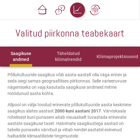
Valitud piirkonna teabekaart
Saagikuse
Täheldatud
Kliimaprojektsioonid
andmed
kliimatrendid
Põllukultuuride saagikus võib aasta-aastalt olla väga erinev ja
seda isegi samas geograafilises piirkonnas. Selle varieeruvuse
nägemiseks on vaja kasutada saagikuse andmeid mitme
möödunud aasta kohta.
Allpool on välja toodud erinevate põllukultuuride aasta keskmine
saagikus alates aastast
2000 kuni aastani 2017
. Värviskaala
rohelisest kuni punaseni aitab visuaalselt tuvastada erinevate
aastate saagikuse taset. Halvimate saagikustega aastad on
tabelis punaseks värvitud ja viitab nendel aastatel esinenud
halbadele klimaatilistele tingimustele.