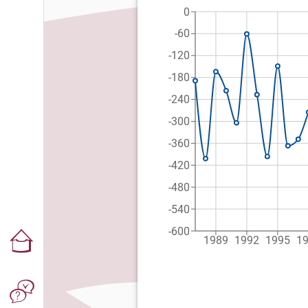
0
-60
-120
-180
-240
-300
-360
-420
-480
-540
-600
1989
1992
1995
1