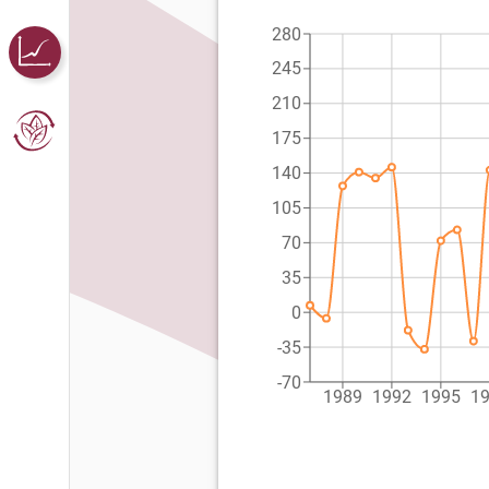
280
245
210
175
140
105
70
35
0
-35
-70
1989
1992
1995
1