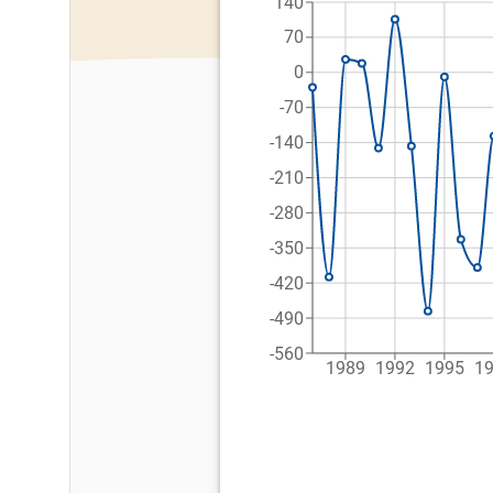
140
70
0
-70
-140
-210
-280
-350
-420
-490
-560
1989
1992
1995
1