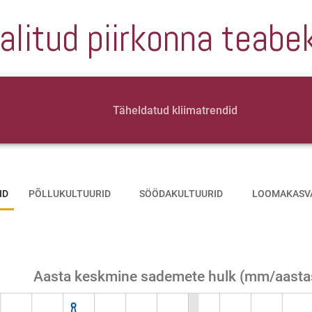
alitud piirkonna teabe
Täheldatud kliimatrendid
ID
PÕLLUKULTUURID
SÖÖDAKULTUURID
LOOMAKASV
Aasta keskmine sademete hulk (mm/aasta