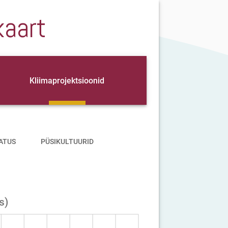
kaart
Kliimaprojektsioonid
ATUS
PÜSIKULTUURID
s)