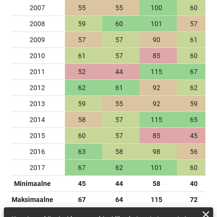
2007
55
55
100
60
2008
59
60
101
57
2009
57
57
90
61
2010
61
57
85
60
2011
52
44
115
67
2012
62
61
92
62
2013
59
55
92
59
2014
58
57
115
65
2015
60
57
85
45
2016
63
58
98
56
2017
67
62
101
60
Minimaalne
45
44
58
40
Maksimaalne
67
64
115
72
Keskmine
58.67
56.83
94.33
57.83