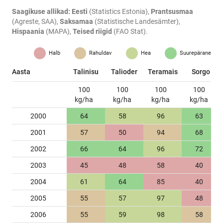
Saagikuse allikad:
Eesti
(Statistics Estonia),
Prantsusmaa
(Agreste, SAA),
Saksamaa
(Statistische Landesämter),
Hispaania
(MAPA),
Teised riigid
(FAO Stat).
Halb
Rahuldav
Hea
Suurepärane
Aasta
Talinisu
Talioder
Teramais
Sorgo
100
100
100
100
kg/ha
kg/ha
kg/ha
kg/ha
2000
64
58
96
63
2001
57
50
94
68
2002
66
64
96
72
2003
45
48
58
40
2004
61
64
85
40
2005
55
57
97
48
2006
55
59
98
58