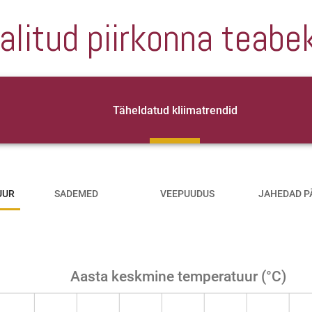
alitud piirkonna teabe
Täheldatud kliimatrendid
UUR
SADEMED
VEEPUUDUS
JAHEDAD P
Aasta keskmine temperatuur (°C)