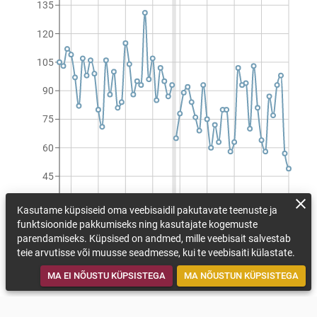
135
120
105
90
75
60
45
30
Kasutame küpsiseid oma veebisaidil pakutavate teenuste ja
1990
1997
2004
2011
2018
2025
2032
2039
2046
funktsioonide pakkumiseks ning kasutajate kogemuste
Külmapäevade arv aastas (päeva/aastas)
parendamiseks. Küpsised on andmed, mille veebisait salvestab
teie arvutisse või muusse seadmesse, kui te veebisaiti külastate.
VAATA KOHANEMISMEETMEID
TAGASI KAARDILE
MA EI NÕUSTU KÜPSISTEGA
MA NÕUSTUN KÜPSISTEGA