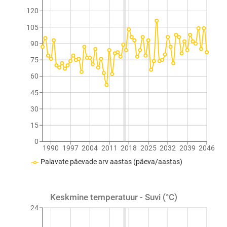
120
105
90
75
60
45
30
15
0
1990
1997
2004
2011
2018
2025
2032
2039
2046
Palavate päevade arv aastas (päeva/aastas)
Keskmine temperatuur - Suvi (°C)
24