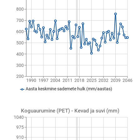
800
700
600
500
400
300
200
1990
1997
2004
2011
2018
2025
2032
2039
2046
Aasta keskmine sademete hulk (mm/aastas)
Koguaurumine (PET) - Kevad ja suvi (mm)
1040
975
910