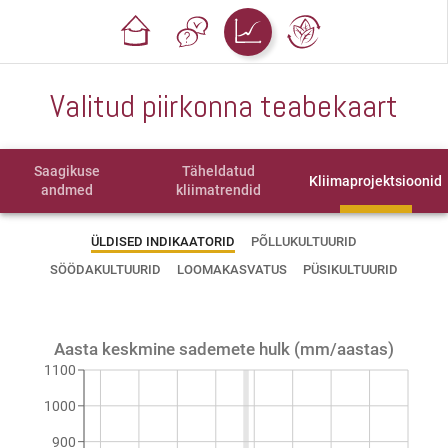
Valitud piirkonna teabekaart
Saagikuse
Täheldatud
Kliimaprojektsioonid
andmed
kliimatrendid
ÜLDISED INDIKAATORID
PÕLLUKULTUURID
SÖÖDAKULTUURID
LOOMAKASVATUS
PÜSIKULTUURID
Aasta keskmine sademete hulk (mm/aastas)
1100
1000
900