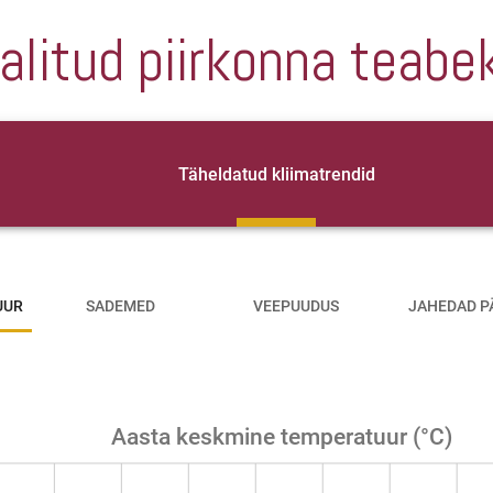
alitud piirkonna teabe
Täheldatud kliimatrendid
UUR
SADEMED
VEEPUUDUS
JAHEDAD P
Aasta keskmine temperatuur (°C)