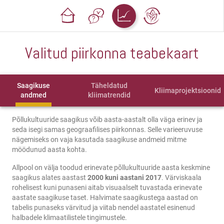
Valitud piirkonna teabekaart
Saagikuse
Täheldatud
Kliimaprojektsioonid
andmed
kliimatrendid
Põllukultuuride saagikus võib aasta-aastalt olla väga erinev ja
seda isegi samas geograafilises piirkonnas. Selle varieeruvuse
nägemiseks on vaja kasutada saagikuse andmeid mitme
möödunud aasta kohta.
Allpool on välja toodud erinevate põllukultuuride aasta keskmine
saagikus alates aastast
2000 kuni aastani 2017
. Värviskaala
rohelisest kuni punaseni aitab visuaalselt tuvastada erinevate
aastate saagikuse taset. Halvimate saagikustega aastad on
tabelis punaseks värvitud ja viitab nendel aastatel esinenud
halbadele klimaatilistele tingimustele.