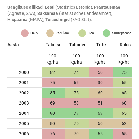
Saagikuse allikad:
Eesti
(Statistics Estonia),
Prantsusmaa
(Agreste, SAA),
Saksamaa
(Statistische Landesämter),
Hispaania
(MAPA),
Teised riigid
(FAO Stat).
Halb
Rahuldav
Hea
Suurepärane
Aasta
Talinisu
Talioder
Tritik
Rukis
100
100
100
100
kg/ha
kg/ha
kg/ha
kg/ha
2000
82
74
50
75
2001
75
65
30
65
2002
85
75
60
65
2003
69
58
51
60
2004
90
77
69
65
2005
80
75
60
62
2006
76
70
65
55