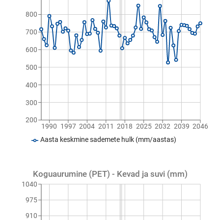
800
700
600
500
400
300
200
1990
1997
2004
2011
2018
2025
2032
2039
2046
Aasta keskmine sademete hulk (mm/aastas)
Koguaurumine (PET) - Kevad ja suvi (mm)
1040
975
910