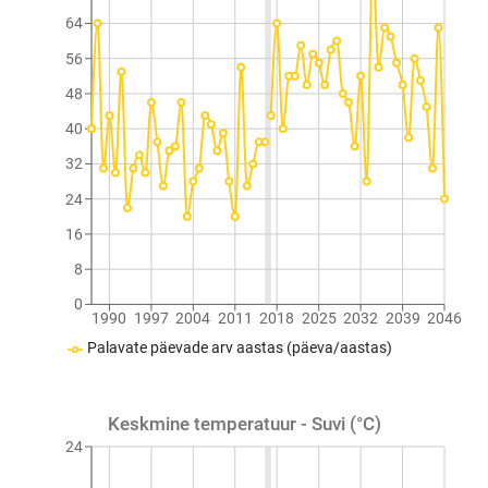
64
56
48
40
32
24
16
8
0
1990
1997
2004
2011
2018
2025
2032
2039
2046
Palavate päevade arv aastas (päeva/aastas)
Keskmine temperatuur - Suvi (°C)
24