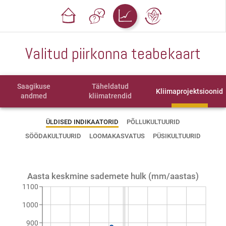
Valitud piirkonna teabekaart
Saagikuse
Täheldatud
Kliimaprojektsioonid
andmed
kliimatrendid
ÜLDISED INDIKAATORID
PÕLLUKULTUURID
SÖÖDAKULTUURID
LOOMAKASVATUS
PÜSIKULTUURID
Aasta keskmine sademete hulk (mm/aastas)
1100
1000
900