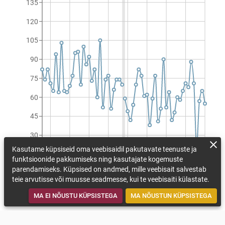
135
120
105
90
75
60
45
30
Kasutame küpsiseid oma veebisaidil pakutavate teenuste ja
1990
1997
2004
2011
2018
2025
2032
2039
2046
funktsioonide pakkumiseks ning kasutajate kogemuste
Külmapäevade arv aastas (päeva/aastas)
parendamiseks. Küpsised on andmed, mille veebisait salvestab
teie arvutisse või muusse seadmesse, kui te veebisaiti külastate.
VAATA KOHANEMISMEETMEID
TAGASI KAARDILE
MA EI NÕUSTU KÜPSISTEGA
MA NÕUSTUN KÜPSISTEGA