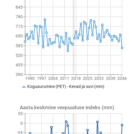
845
780
715
650
585
520
455
390
1990
1997
2004
2011
2018
2025
2032
2039
2046
Koguaurumine (PET) - Kevad ja suvi (mm)
Aasta keskmine veepuuduse indeks (mm)
55
0
-55