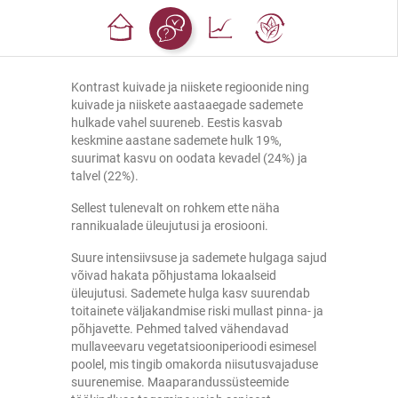
Kontrast kuivade ja niiskete regioonide ning
kuivade ja niiskete aastaaegade sademete
hulkade vahel suureneb. Eestis kasvab
keskmine aastane sademete hulk 19%,
suurimat kasvu on oodata kevadel (24%) ja
talvel (22%).
Sellest tulenevalt on rohkem ette näha
rannikualade üleujutusi ja erosiooni.
Suure intensiivsuse ja sademete hulgaga sajud
võivad hakata põhjustama lokaalseid
üleujutusi. Sademete hulga kasv suurendab
toitainete väljakandmise riski mullast pinna- ja
põhjavette. Pehmed talved vähendavad
mullaveevaru vegetatsiooniperioodi esimesel
poolel, mis tingib omakorda niisutusvajaduse
suurenemise. Maaparandussüsteemide