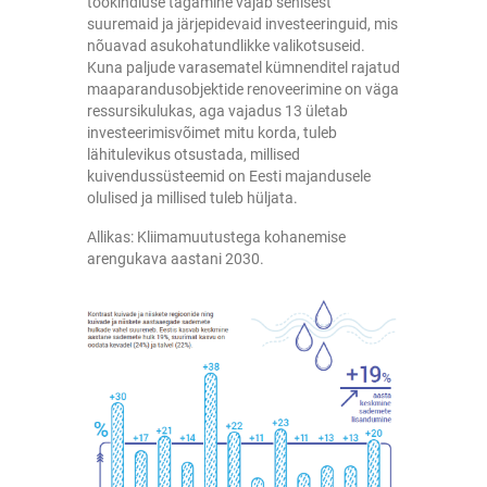
töökindluse tagamine vajab senisest
suuremaid ja järjepidevaid investeeringuid, mis
nõuavad asukohatundlikke valikotsuseid.
Kuna paljude varasematel kümnenditel rajatud
maaparandusobjektide renoveerimine on väga
ressursikulukas, aga vajadus 13 ületab
investeerimisvõimet mitu korda, tuleb
lähitulevikus otsustada, millised
kuivendussüsteemid on Eesti majandusele
olulised ja millised tuleb hüljata.
Allikas: Kliimamuutustega kohanemise
arengukava aastani 2030.