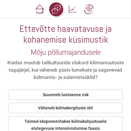
Ettevõtte haavatavuse ja
kohanemise küsimustik
Mõju põllumajandusele
Kuidas muutub talikultuuride olukord kliimamuutuste
tagajärjel, kui väheneb püsiv lumekate ja sagenevad
külmumis- ja sulamistsüklid?
Suureneb lumiseene risk
Väheneb külmakergituste oht
Taimed eksponeeritakse külmakahjustusele
elutegevuse intensiivistumise faasis