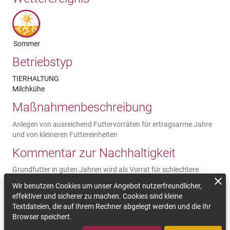
Sommer
Betriebstyp
TIERHALTUNG
Milchkühe
Maßnahmenbeschreibung
Anlegen von ausreichend Futtervorräten für ertragsarme Jahre
und von kleineren Futtereinheiten
Kommentar zur Nachhaltigkeit
Grundfutter in guten Jahren wird als Vorrat für schlechtere
Ertragsjahre gelagert. Empfehlenswert ist es, bis zu 20%
Wir benutzen Cookies um unser Angebot nutzerfreundlicher,
Futterreserven vorzuhalten. Investitionen in zusätzliche Lager
effektiver und sicherer zu machen. Cookies sind kleine
zahlen sich in schlechten Jahren mit hohen Futterpreisen und
Textdateien, die auf Ihrem Rechner abgelegt werden und die Ihr
geringer Verfügbarkeit aus. Kleinere Silageportionen/Heu
Browser speichert.
überbrücken Notzeiten im Sommer bis zum nächsten Aufwuchs,