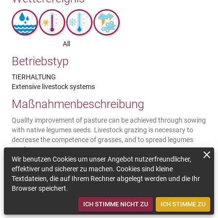
All
Betriebstyp
TIERHALTUNG
Extensive livestock systems
Maßnahmenbeschreibung
Quality improvement of pasture can be achieved through sowing
with native legumes seeds. Livestock grazing is necessary to
decrease the competence of grasses, and to spread legumes
seeds.
Wir benutzen Cookies um unser Angebot nutzerfreundlicher,
Kommentar zur Nachhaltigkeit
effektiver und sicherer zu machen. Cookies sind kleine
Textdateien, die auf Ihrem Rechner abgelegt werden und die Ihr
A more covered soil increases its capacity of water filter and
Browser speichert.
capture. A soil with more legumes decrease the nitrogen
lixiviation. This measure involves an economic investement.
ICH STIMME NICHT ZU
ICH STIMME ZU