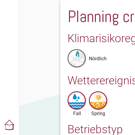
Planning c
Klimarisikore
Nördlich
Wetterereigni
Fall
Spring
Betriebstyp