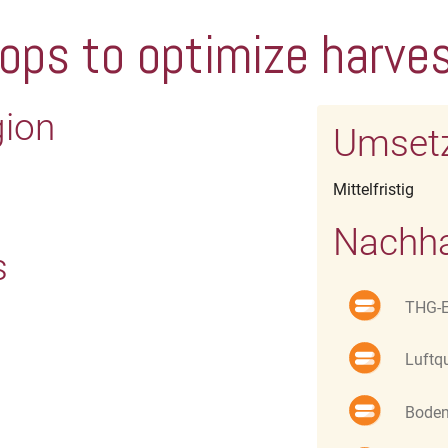
rops to optimize harve
gion
Umset
Mittelfristig
Nachha
s
THG-E
Luftqu
Bode