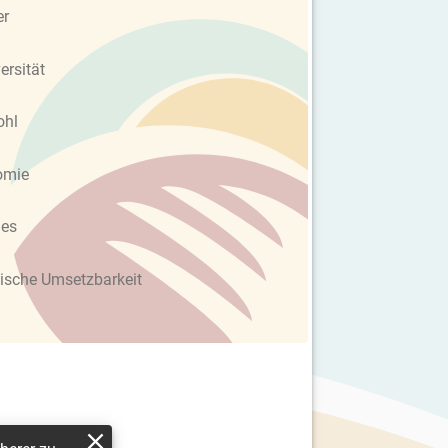
er
ersität
ohl
omie
les
ische Umsetzbarkeit