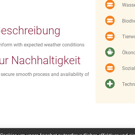
Wass
Biodiv
schreibung
Tierw
onform with expected weather conditions
Ökon
r Nachhaltigkeit
Sozia
 secure smooth process and availability of
Techn