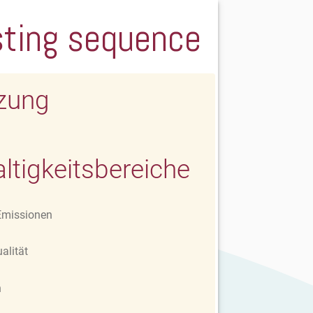
sting sequence
zung
ltigkeitsbereiche
missionen
alität
n