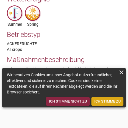
Summer
Spring
Betriebstyp
ACKERFRÜCHTE
All crops
Maßnahmenbeschreibung
Selection of cultivars that provide the yield withinthe local
variation of conditions
Wir benutzen Cookies um unser Angebot nutzerfreundlicher,
effektiver und sicherer zu machen. Cookies sind kleine
Kommentar zur Nachhaltigkeit
Textdateien, die auf Ihrem Rechner abgelegt werden und die Ihr
Browser speichert.
Instead of maximizing the yield, the stabile crop secures the risks
in diverse conditions
ICH STIMME NICHT ZU
ICH STIMME ZU