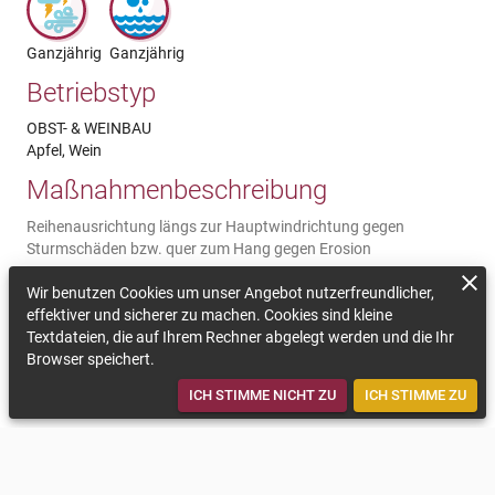
Ganzjährig
Ganzjährig
Betriebstyp
OBST- & WEINBAU
Apfel, Wein
Maßnahmenbeschreibung
Reihenausrichtung längs zur Hauptwindrichtung gegen
Sturmschäden bzw. quer zum Hang gegen Erosion
Kommentar zur Nachhaltigkeit
Wir benutzen Cookies um unser Angebot nutzerfreundlicher,
effektiver und sicherer zu machen. Cookies sind kleine
Die Errichtung der Anlage quer zum Hang reduziert das
Textdateien, die auf Ihrem Rechner abgelegt werden und die Ihr
Erosionsrisiko. Ein reduziertes Risiko für Sturmschäden kann
Browser speichert.
durch eine Ausrichtung der Anlage in Hauptwindrichtung erreicht
werden.
ICH STIMME NICHT ZU
ICH STIMME ZU