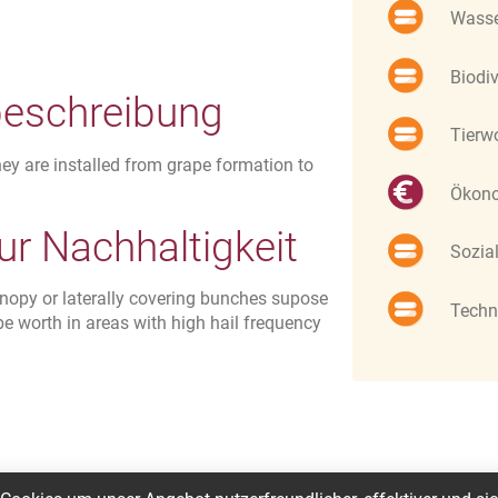
Wass
Biodiv
schreibung
Tierw
hey are installed from grape formation to
Ökon
r Nachhaltigkeit
Sozia
anopy or laterally covering bunches supose
Techn
be worth in areas with high hail frequency