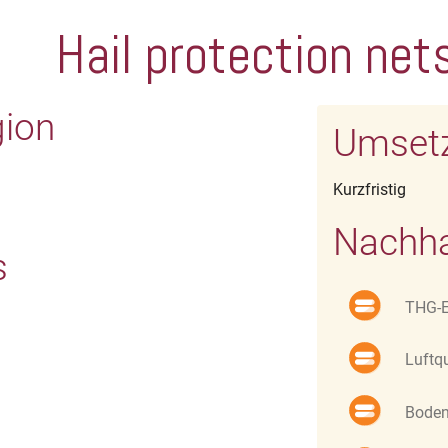
Hail protection net
gion
Umset
Kurzfristig
Nachha
s
THG-E
Luftqu
Bode