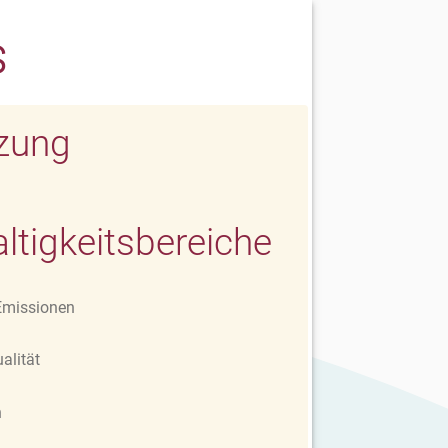
s
zung
ltigkeitsbereiche
missionen
alität
n