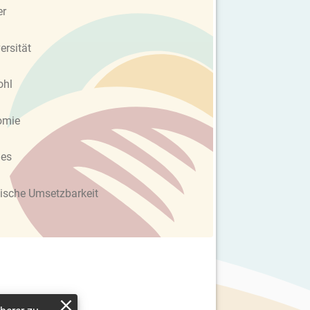
er
ersität
ohl
omie
les
ische Umsetzbarkeit