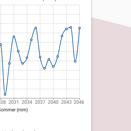
028
2031
2034
2037
2040
2043
2046
d Sommer (mm)