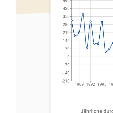
490
420
350
280
210
140
70
0
-70
-140
-210
1989
1992
1995
1
Jährliche dur