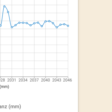
028
2031
2034
2037
2040
2043
2046
 (mm)
lanz (mm)