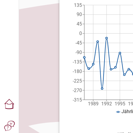
135
90
45
0
-45
-90
-135
-180
-225
-270
-315
1989
1992
1995
1
Jährl