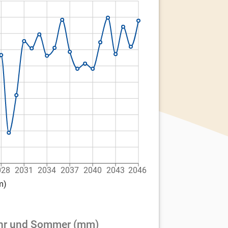
028
2031
2034
2037
2040
2043
2046
m)
jahr und Sommer (mm)