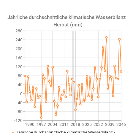
Jährliche durchschnittliche klimatische Wasserbilanz
- Herbst (mm)
280
240
200
160
120
80
40
0
-40
-80
-120
1990
1997
2004
2011
2018
2025
2032
2039
2046
Jährliche durchschnittliche klimatische Wasserbilanz -