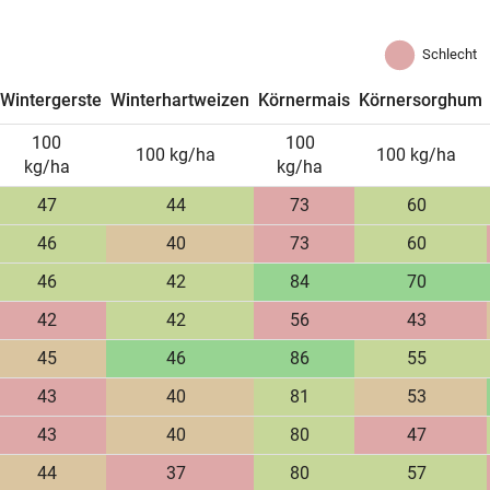
Schlecht
Wintergerste
Winterhartweizen
Körnermais
Körnersorghum
100
100
100 kg/ha
100 kg/ha
kg/ha
kg/ha
47
44
73
60
46
40
73
60
46
42
84
70
42
42
56
43
45
46
86
55
43
40
81
53
43
40
80
47
44
37
80
57