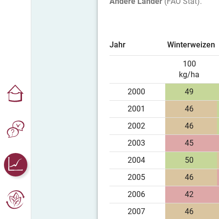
Andere Länder
(FAO Stat).
Jahr
Winterweizen
100
kg/ha
2000
49
2001
46
2002
46
2003
45
2004
50
2005
46
2006
42
2007
46