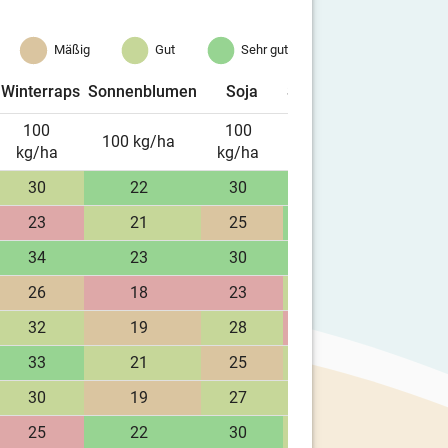
Mäßig
Gut
Sehr gut
Winterraps
Sonnenblumen
Soja
Sommererbse
Acker
100
100
100
10
100 kg/ha
kg/ha
kg/ha
kg/ha
kg/
30
22
30
42
2
23
21
25
36
2
34
23
30
43
2
26
18
23
31
2
32
19
28
25
2
33
21
25
33
2
30
19
27
30
2
25
22
30
35
2