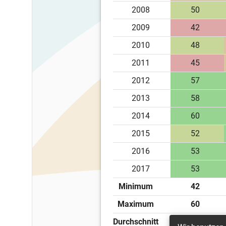
2008
50
2009
42
2010
48
2011
45
2012
57
2013
58
2014
60
2015
52
2016
53
2017
53
Minimum
42
Maximum
60
Durchschnitt
49.33