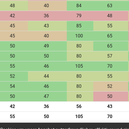
48
40
84
63
42
36
79
48
45
43
85
55
45
40
100
65
50
49
80
65
50
50
80
57
55
46
105
70
52
44
80
55
54
46
80
52
50
47
80
50
42
36
56
43
55
50
105
70
47.06
42.89
81.44
56.94