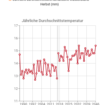
Herbst (mm)
Jährliche Durchschnittstemperatur
17
16
15
14
13
12
11
1990
1997
2004
2011
2018
2025
2032
2039
2046