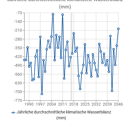
(mm)
-70
-140
-210
-280
-350
-420
-490
-560
-630
-700
-770
1990
1997
2004
2011
2018
2025
2032
2039
2046
Jährliche durchschnittliche klimatische Wasserbilanz
(mm)