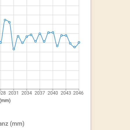
028
2031
2034
2037
2040
2043
2046
 (mm)
lanz (mm)