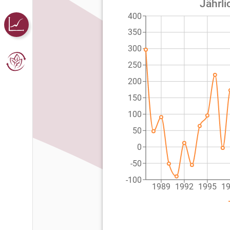
Jährli
400
350
300
250
200
150
100
50
0
-50
-100
1989
1992
1995
1