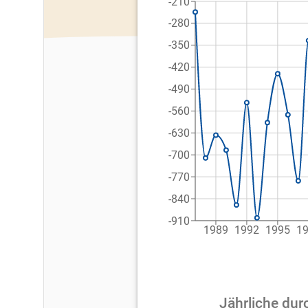
-210
-280
-350
-420
-490
-560
-630
-700
-770
-840
-910
1989
1992
1995
1
Jährliche dur