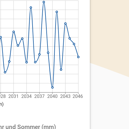
028
2031
2034
2037
2040
2043
2046
m)
jahr und Sommer (mm)