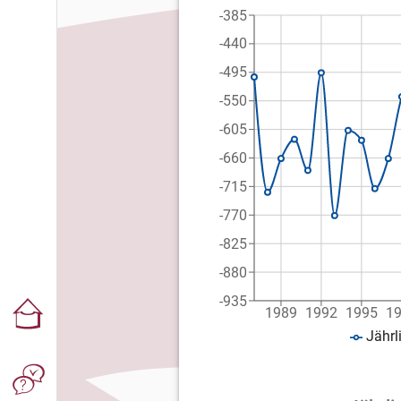
-385
-440
-495
-550
-605
-660
-715
-770
-825
-880
-935
1989
1992
1995
1
Jährl