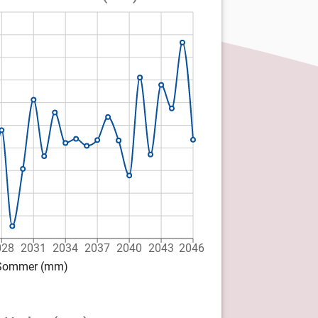
028
2031
2034
2037
2040
2043
2046
d Sommer (mm)