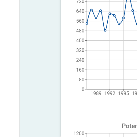
720
640
560
480
400
320
240
160
80
0
1989
1992
1995
1
Poten
1200