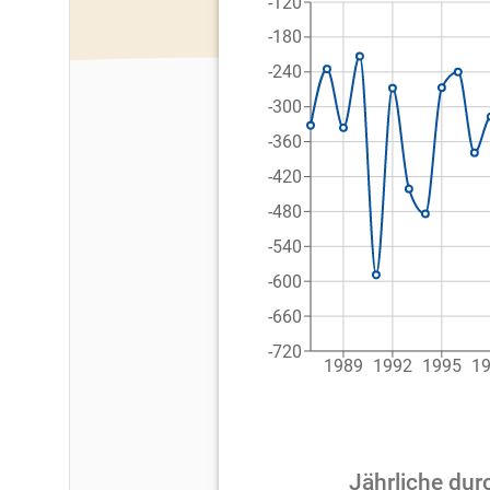
-120
-180
-240
-300
-360
-420
-480
-540
-600
-660
-720
1989
1992
1995
1
Jährliche dur