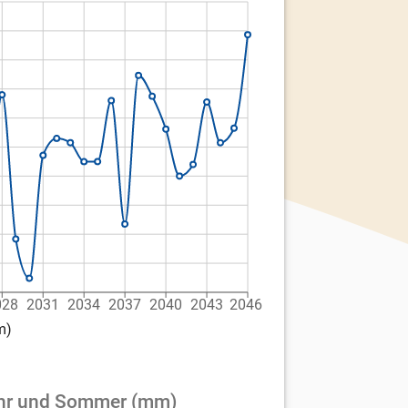
028
2031
2034
2037
2040
2043
2046
m)
jahr und Sommer (mm)