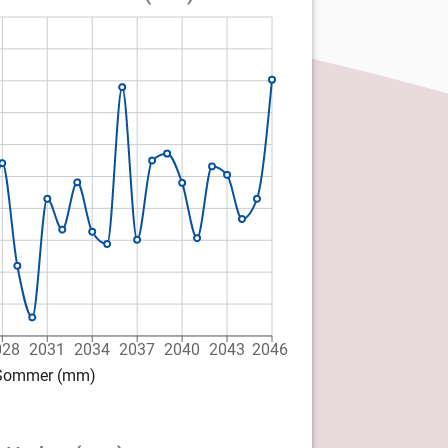
028
2031
2034
2037
2040
2043
2046
d Sommer (mm)