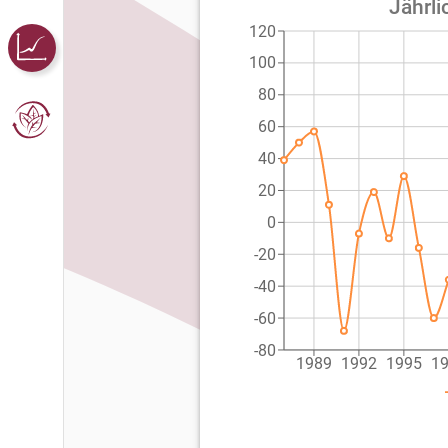
Jährli
120
100
80
60
40
20
0
-20
-40
-60
-80
1989
1992
1995
1