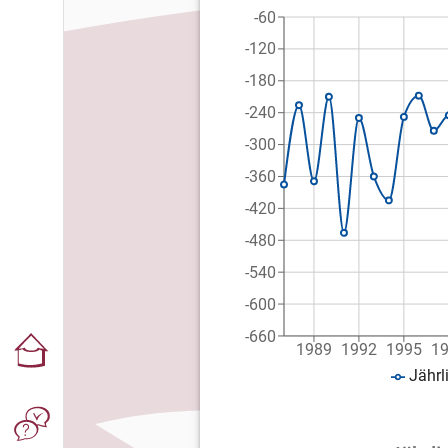
-60
-120
-180
-240
-300
-360
-420
-480
-540
-600
-660
1989
1992
1995
1
Jährl