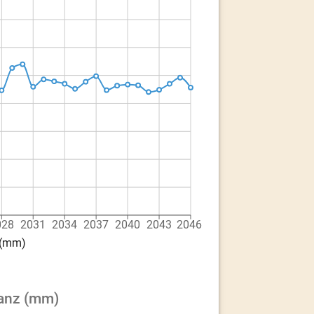
028
2031
2034
2037
2040
2043
2046
 (mm)
lanz (mm)